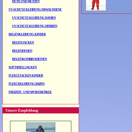
HÜTE UND MÜTZEN
UV-SCHUTZ-KLEIDUNG ERWACHSENE
UV-SCHUTZ-KLEIDUNG DAMEN
UV-SCHUTZ-KLEIDUNG HERREN
REGENKLEIDUNG KINDER
REGENJACKEN
REGENHOSEN
REGENKOMBINATIONEN
SOFTSHELLJACKEN
FLEECEJACKEN KINDER
FLEECEKLEIDUNG BABYS
FREIZEIT - UND SPORTARTIKEL
Unsere Empfehlung