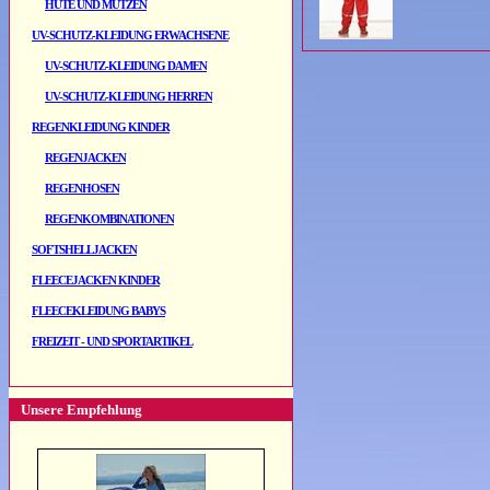
HÜTE UND MÜTZEN
UV-SCHUTZ-KLEIDUNG ERWACHSENE
UV-SCHUTZ-KLEIDUNG DAMEN
UV-SCHUTZ-KLEIDUNG HERREN
REGENKLEIDUNG KINDER
REGENJACKEN
REGENHOSEN
REGENKOMBINATIONEN
SOFTSHELLJACKEN
FLEECEJACKEN KINDER
FLEECEKLEIDUNG BABYS
FREIZEIT - UND SPORTARTIKEL
Unsere Empfehlung