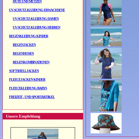
HÜTE UND MÜTZEN
UV-SCHUTZ-KLEIDUNG ERWACHSENE
UV-SCHUTZ-KLEIDUNG DAMEN
UV-SCHUTZ-KLEIDUNG HERREN
REGENKLEIDUNG KINDER
REGENJACKEN
REGENHOSEN
REGENKOMBINATIONEN
SOFTSHELLJACKEN
FLEECEJACKEN KINDER
FLEECEKLEIDUNG BABYS
FREIZEIT - UND SPORTARTIKEL
Unsere Empfehlung