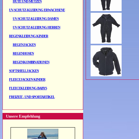
HÜTE UND MÜTZEN
UV-SCHUTZ-KLEIDUNG ERWACHSENE
UV-SCHUTZ-KLEIDUNG DAMEN
UV-SCHUTZ-KLEIDUNG HERREN
REGENKLEIDUNG KINDER
REGENJACKEN
REGENHOSEN
REGENKOMBINATIONEN
SOFTSHELLJACKEN
FLEECEJACKEN KINDER
FLEECEKLEIDUNG BABYS
FREIZEIT - UND SPORTARTIKEL
Unsere Empfehlung