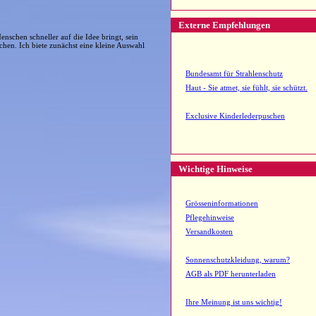
Externe Empfehlungen
enschen schneller auf die Idee bringt, sein
chen. Ich biete zunächst eine kleine Auswahl
Bundesamt für Strahlenschutz
Haut - Sie atmet, sie fühlt, sie schützt.
Exclusive Kinderlederpuschen
Wichtige Hinweise
Grösseninformationen
Pflegehinweise
Versandkosten
Sonnenschutzkleidung, warum?
AGB als PDF herunterladen
Ihre Meinung ist uns wichtig!