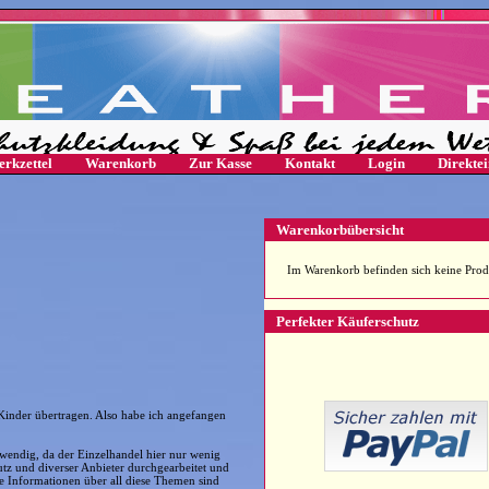
rkzettel
Warenkorb
Zur Kasse
Kontakt
Login
Direkte
Warenkorbübersicht
Im Warenkorb befinden sich keine Prod
Perfekter Käuferschutz
Kinder übertragen. Also habe ich angefangen
wendig, da der Einzelhandel hier nur wenig
tz und diverser Anbieter durchgearbeitet und
ie Informationen über all diese Themen sind