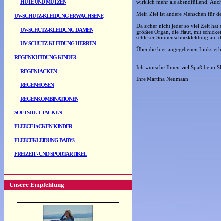
HÜTE UND MÜTZEN
wirklich mehr als abendfüllend. Auch 
Mein Ziel ist andere Menschen für d
UV-SCHUTZ-KLEIDUNG ERWACHSENE
Da sicher nicht jeder so viel Zeit ha
UV-SCHUTZ-KLEIDUNG DAMEN
größtes Organ, die Haut, mit schicke
schicker Sonnenschutzkleidung an, d
UV-SCHUTZ-KLEIDUNG HERREN
Über die hier angegebenen Links erhal
REGENKLEIDUNG KINDER
Ich wünsche Ihnen viel Spaß beim 
REGENJACKEN
Ihre Martina Neumann
REGENHOSEN
REGENKOMBINATIONEN
SOFTSHELLJACKEN
FLEECEJACKEN KINDER
FLEECEKLEIDUNG BABYS
FREIZEIT - UND SPORTARTIKEL
Unsere Empfehlung