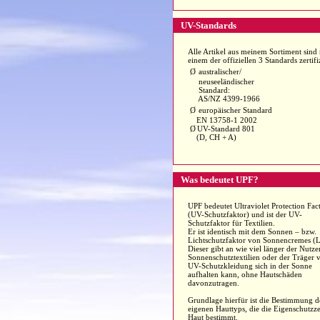
UV-Standards
Alle Artikel aus meinem Sortiment sind
einem der offiziellen 3 Standards zertifiz
Ø
australischer/
neuseeländischer
Standard:
AS/NZ 4399-1966
Ø
europäischer Standard
EN 13758-1 2002
Ø
UV-Standard 801
(D, CH + A)
Was bedeutet UPF?
UPF bedeutet Ultraviolet Protection Fac
(UV-Schutzfaktor) und ist der UV-
Schutzfaktor für Textilien.
Er ist identisch mit dem Sonnen – bzw.
Lichtschutzfaktor von Sonnencremes (L
Dieser gibt an wie viel länger der Nutze
Sonnenschutztextilien oder der Träger 
UV-Schutzkleidung sich in der Sonne
aufhalten kann, ohne Hautschäden
davonzutragen.
Grundlage hierfür ist die Bestimmung d
eigenen Hauttyps, die die Eigenschutzze
Haut bestimmt.