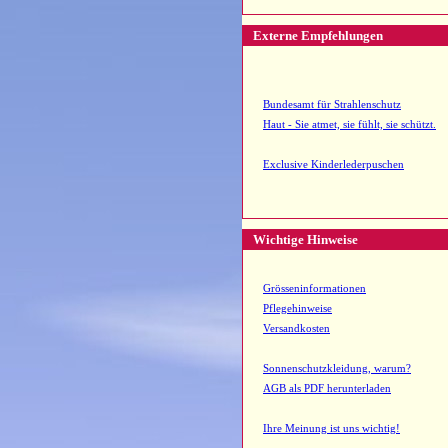
Externe Empfehlungen
Bundesamt für Strahlenschutz
Haut - Sie atmet, sie fühlt, sie schützt.
Exclusive Kinderlederpuschen
Wichtige Hinweise
Grösseninformationen
Pflegehinweise
Versandkosten
Sonnenschutzkleidung, warum?
AGB als PDF herunterladen
Ihre Meinung ist uns wichtig!