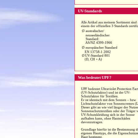
UV-Standards
Alle Artikel aus meinem Sortiment sind
einem der offiziellen 3 Standards zertifiz
Ø
australischer/
neuseeländischer
Standard:
AS/NZ 4399-1966
Ø
europäischer Standard
EN 13758-1 2002
Ø
UV-Standard 801
(D, CH + A)
Was bedeutet UPF?
UPF bedeutet Ultraviolet Protection Fac
(UV-Schutzfaktor) und ist der UV-
Schutzfaktor für Textilien.
Er ist identisch mit dem Sonnen – bzw.
Lichtschutzfaktor von Sonnencremes (L
Dieser gibt an wie viel länger der Nutze
Sonnenschutztextilien oder der Träger 
UV-Schutzkleidung sich in der Sonne
aufhalten kann, ohne Hautschäden
davonzutragen.
Grundlage hierfür ist die Bestimmung d
eigenen Hauttyps, die die Eigenschutzze
Haut bestimmt.