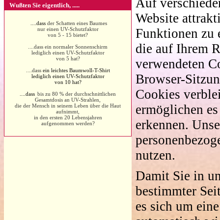
Auf verschiede
Wußten Sie eigentlich, .....
Website attrakt
....dass
der Schatten eines Baumes
nur einen UV-Schutzfaktor
Funktionen zu e
von 5 - 15 bietet?
die auf Ihrem 
....dass ein normaler Sonnenschirm
lediglich einen UV-Schutzfaktor
von 5 hat?
verwendeten Co
....dass
ein leichtes Baumwoll-T-Shirt
Browser-Sitzun
lediglich einen UV-Schutzfaktor
von 10 hat?
Cookies verble
....dass
bis zu 80 % der durchschnittlichen
Gesamtdosis an UV-Strahlen,
ermöglichen es
die der Mensch in seinem Leben über die Haut
aufnimmt,
in den ersten 20 Lebensjahren
erkennen. Unser
aufgenommen werden?
personenbezoge
nutzen.
Damit Sie in u
bestimmter Seit
es sich um eine