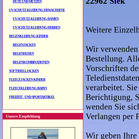
22962 Siek
HÜTE UND MÜTZEN
UV-SCHUTZ-KLEIDUNG ERWACHSENE
UV-SCHUTZ-KLEIDUNG DAMEN
Weitere Einzelh
UV-SCHUTZ-KLEIDUNG HERREN
REGENKLEIDUNG KINDER
REGENJACKEN
Wir verwenden 
REGENHOSEN
Bestellung. Al
REGENKOMBINATIONEN
Vorschriften d
SOFTSHELLJACKEN
Teledienstdate
FLEECEJACKEN KINDER
verarbeitet. Si
FLEECEKLEIDUNG BABYS
Berichtigung, S
FREIZEIT - UND SPORTARTIKEL
wenden Sie si
Verlangen per P
Unsere Empfehlung
Wir geben Ihre