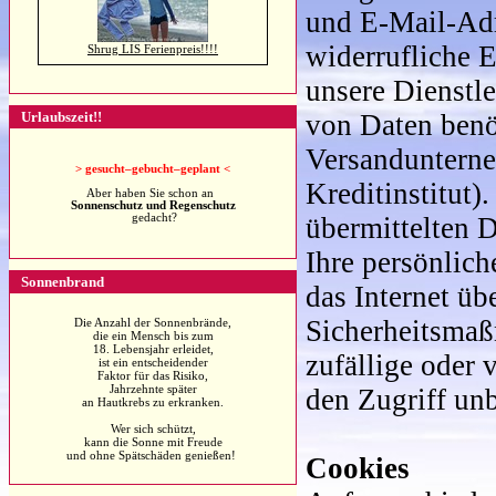
und E-Mail-Adr
widerrufliche 
Shrug LIS Ferienpreis!!!!
unsere Dienstle
Urlaubszeit!!
von Daten benöt
Versandunterne
>
gesucht–gebucht–geplant <
Kreditinstitut)
Aber haben Sie schon an
Sonnenschutz und Regenschutz
gedacht?
übermittelten 
Ihre persönlic
Sonnenbrand
das Internet üb
Sicherheitsmaß
Die Anzahl der Sonnenbrände,
die ein Mensch bis zum
18. Lebensjahr erleidet,
zufällige oder 
ist ein entscheidender
Faktor für das Risiko,
Jahrzehnte später
den Zugriff unb
an Hautkrebs zu erkranken.
Wer sich schützt,
kann die Sonne mit Freude
und ohne Spätschäden genießen!
Cookies