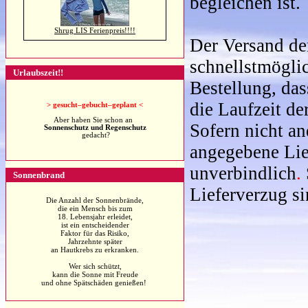
begleichen ist.
Shrug LIS Ferienpreis!!!!
Der Versand der
schnellstmöglic
Urlaubszeit!!
Bestellung, da
die Laufzeit de
>
gesucht–gebucht–geplant <
Aber haben Sie schon an
Sofern nicht an
Sonnenschutz und Regenschutz
gedacht?
angegebene Lie
unverbindlich
.
Sonnenbrand
Lieferverzug s
Die Anzahl der Sonnenbrände,
die ein Mensch bis zum
18. Lebensjahr erleidet,
ist ein entscheidender
Faktor für das Risiko,
Jahrzehnte später
an Hautkrebs zu erkranken.
Wer sich schützt,
kann die Sonne mit Freude
und ohne Spätschäden genießen!