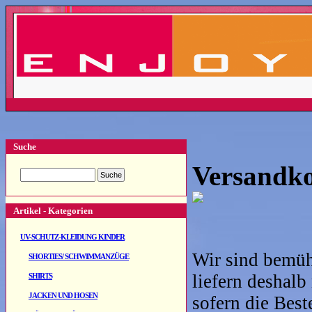
Suche
Versandko
Artikel - Kategorien
UV-SCHUTZ-KLEIDUNG KINDER
Wir sind bemüh
SHORTIES/ SCHWIMMANZÜGE
liefern deshalb
SHIRTS
JACKEN UND HOSEN
sofern die Best