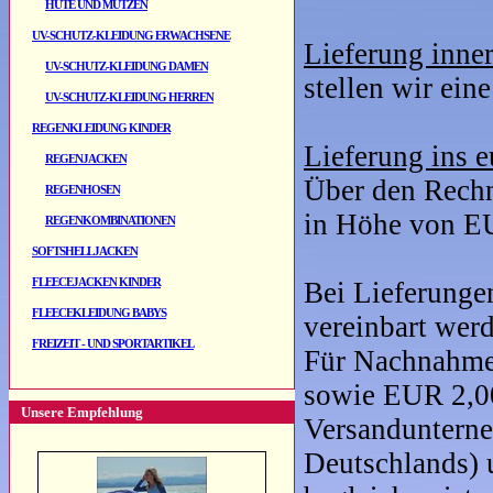
HÜTE UND MÜTZEN
UV-SCHUTZ-KLEIDUNG ERWACHSENE
Lieferung inne
UV-SCHUTZ-KLEIDUNG DAMEN
stellen wir ei
UV-SCHUTZ-KLEIDUNG HERREN
REGENKLEIDUNG KINDER
Lieferung ins 
REGENJACKEN
Über den Rechn
REGENHOSEN
in Höhe von E
REGENKOMBINATIONEN
SOFTSHELLJACKEN
FLEECEJACKEN KINDER
Bei Lieferunge
FLEECEKLEIDUNG BABYS
vereinbart wer
FREIZEIT - UND SPORTARTIKEL
Für Nachnahmes
sowie EUR 2,00
Unsere Empfehlung
Versandunterne
Deutschlands) 