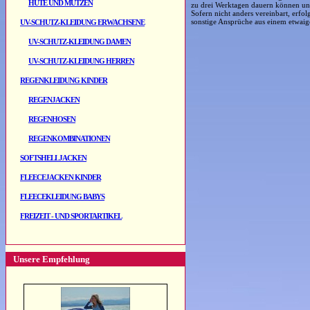
HÜTE UND MÜTZEN
zu drei Werktagen dauern können und
Sofern nicht anders vereinbart, erfo
sonstige Ansprüche aus einem etwaig
UV-SCHUTZ-KLEIDUNG ERWACHSENE
UV-SCHUTZ-KLEIDUNG DAMEN
UV-SCHUTZ-KLEIDUNG HERREN
REGENKLEIDUNG KINDER
REGENJACKEN
REGENHOSEN
REGENKOMBINATIONEN
SOFTSHELLJACKEN
FLEECEJACKEN KINDER
FLEECEKLEIDUNG BABYS
FREIZEIT - UND SPORTARTIKEL
Unsere Empfehlung