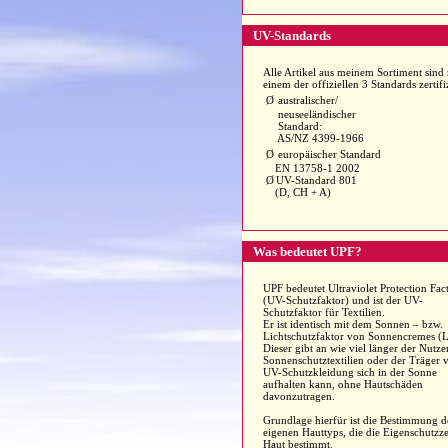
UV-Standards
Alle Artikel aus meinem Sortiment sind
einem der offiziellen 3 Standards zertifiz
Ø
australischer/
neuseeländischer
Standard:
AS/NZ 4399-1966
Ø
europäischer Standard
EN 13758-1 2002
Ø
UV-Standard 801
(D, CH + A)
Was bedeutet UPF?
UPF bedeutet Ultraviolet Protection Fac
(UV-Schutzfaktor) und ist der UV-
Schutzfaktor für Textilien.
Er ist identisch mit dem Sonnen – bzw.
Lichtschutzfaktor von Sonnencremes (L
Dieser gibt an wie viel länger der Nutze
Sonnenschutztextilien oder der Träger 
UV-Schutzkleidung sich in der Sonne
aufhalten kann, ohne Hautschäden
davonzutragen.
Grundlage hierfür ist die Bestimmung d
eigenen Hauttyps, die die Eigenschutzze
Haut bestimmt.