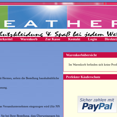
rkzettel
Warenkorb
Zur Kasse
Kontakt
Login
Direkte
Warenkorbübersicht
Im Warenkorb befinden sich keine Prod
Perfekter Käuferschutz
t Hermes, sofern die Bestellung haushaltsübliche
hnung.
 das Versandunternehmen eingezogen wird (für NN
 Sie bei Ihrer Bestellung, dass Überweisungen bis