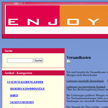
Suche
Versandkosten
Wir sind bemüht die Versandkosten so
Artikel - Kategorien
Mengen nicht überschreitet.
Lieferung innerhalb Deutschland:
Übe
UV-SCHUTZ-KLEIDUNG KINDER
Lieferung ins europäische Ausland:
SHORTIES/ SCHWIMMANZÜGE
Über den Rechnungsbetrag hinaus st
Bei Lieferungen größerer Mengen müs
SHIRTS
Für Nachnahmesendungen fallen in j
Sendungen nur innerhalb Deutschland
JACKEN UND HOSEN
Der Versand der Ware erfolgt – vorbe