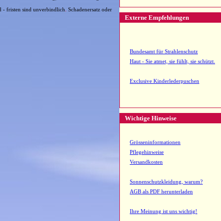
 - fristen sind unverbindlich
.
Schadenersatz oder
Externe Empfehlungen
Bundesamt für Strahlenschutz
Haut - Sie atmet, sie fühlt, sie schützt.
Exclusive Kinderlederpuschen
Wichtige Hinweise
Grösseninformationen
Pflegehinweise
Versandkosten
Sonnenschutzkleidung, warum?
AGB als PDF herunterladen
Ihre Meinung ist uns wichtig!