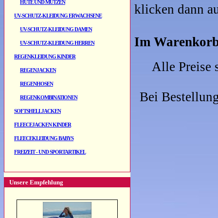
HÜTE UND MÜTZEN
klicken dann au
UV-SCHUTZ-KLEIDUNG ERWACHSENE
UV-SCHUTZ-KLEIDUNG DAMEN
Im Warenkorb 
UV-SCHUTZ-KLEIDUNG HERREN
REGENKLEIDUNG KINDER
Alle Preise 
REGENJACKEN
REGENHOSEN
Bei Bestellung
REGENKOMBINATIONEN
SOFTSHELLJACKEN
FLEECEJACKEN KINDER
FLEECEKLEIDUNG BABYS
FREIZEIT - UND SPORTARTIKEL
Unsere Empfehlung